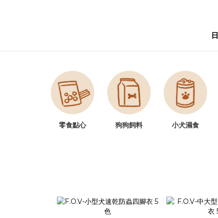
零食點心
狗狗飼料
小犬濕食