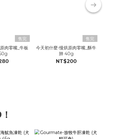
售完
售完
烘原肉零嘴_牛板
今天初什麼-慢烘原肉零嘴_酥牛
今天初什麼-慢烘
50g
肺 40g
骨 50
280
NT$200
NT$2
9！