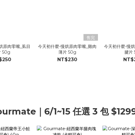
售完
烘原肉零嘴_虱目
今天初什麼-慢烘原肉零嘴_雞肉
今天初什麼-慢
 50g
薄片 50g
腱片 
$250
NT$230
NT$
ourmate｜6/1~15 任選 3 包 $129