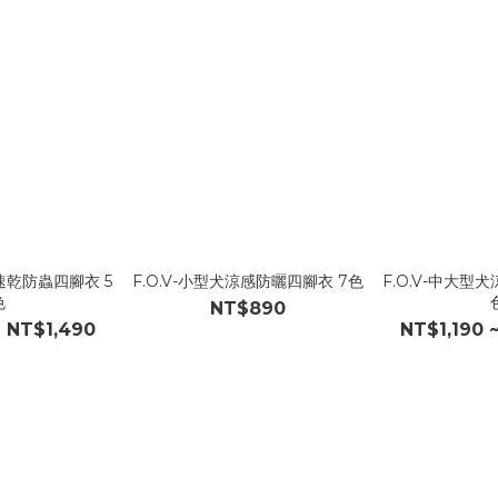
犬速乾防蟲四腳衣 5
F.O.V-小型犬涼感防曬四腳衣 7色
F.O.V-中大型
色
NT$890
~ NT$1,490
NT$1,190 