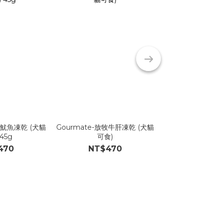
海魷魚凍乾 (犬貓
Gourmate-放牧牛肝凍乾 (犬貓
Gourmate-深海
45g
可食)
貓可食
470
NT$470
NT$4