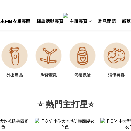
日本MB衣服專區
驅蟲活動專頁
主題專頁
常見問題
部落
胸背牽繩
營養保健
清潔美容
外出用品
⭐ 熱門主打星⭐