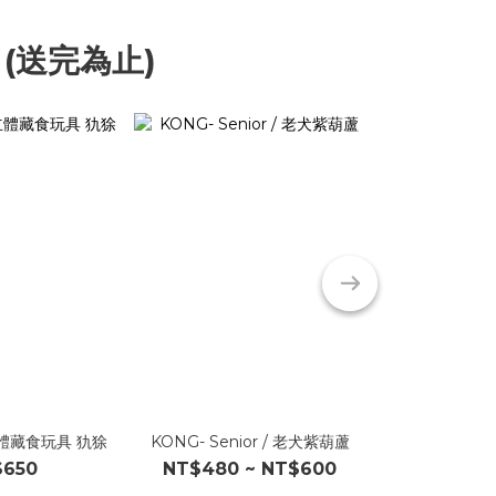
 (送完為止)
立體藏食玩具 犰狳
KONG- Senior / 老犬紫葫蘆
KONG- Pup
$650
NT$480 ~ NT$600
NT