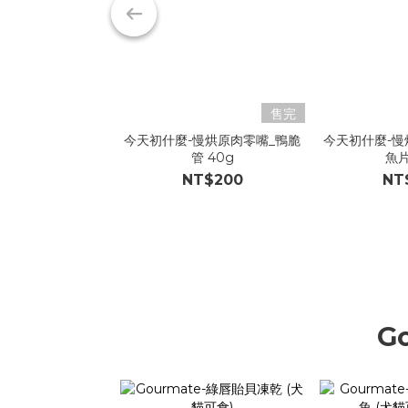
售完
今天初什麼-慢烘原肉零嘴_鴨脆
今天初什麼-慢
管 40g
魚片
NT$200
NT
G