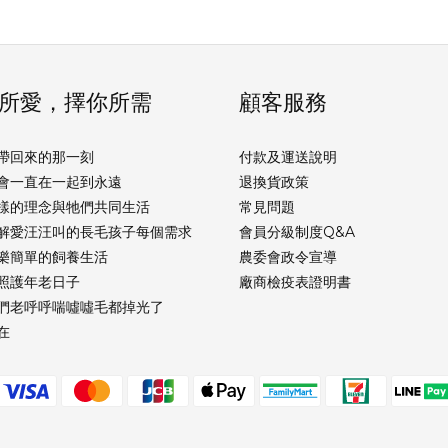
所愛，擇你所需
顧客服務
帶回來的那一刻
付款及運送說明
會一直在一起到永遠
退換貨政策
樣的理念與牠們共同生活
常見問題
解愛汪汪叫的長毛孩子每個需求
會員分級制度Q&A
樂簡單的飼養生活
農委會政令宣導
照護年老日子
廠商檢疫表證明書
們老呼呼喘噓噓毛都掉光了
在