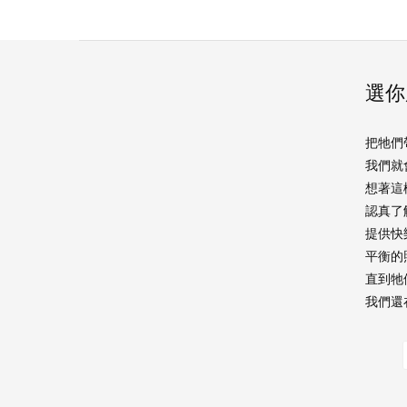
選你
把牠們
我們就
想著這
認真了
提供快
平衡的
直到牠
我們還