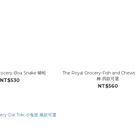
Grocery-Boa Snake 蟒蛇
The Royal Grocery-Fish and Ch
棒 四款可選
NT$530
NT$560