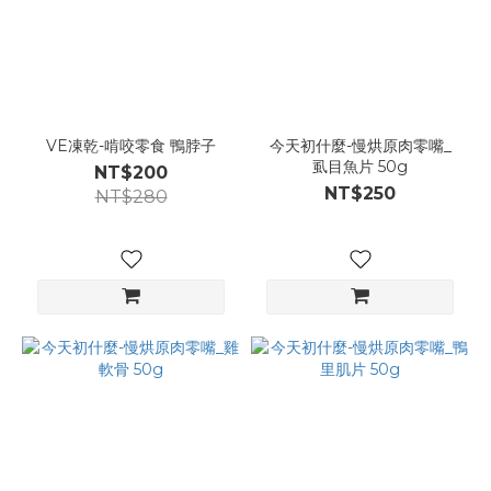
VE凍乾-啃咬零食 鴨脖子
今天初什麼-慢烘原肉零嘴_
虱目魚片 50g
NT$200
NT$250
NT$280