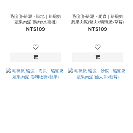
毛毰毰-駱泥・陸地｜駱駝奶
毛毰毰-駱泥・爬蟲｜駱駝奶
蔬果肉泥(鴨肉x水蜜桃)
蔬果肉泥(鱉肉x鵪鶉蛋x草莓)
NT$109
NT$109