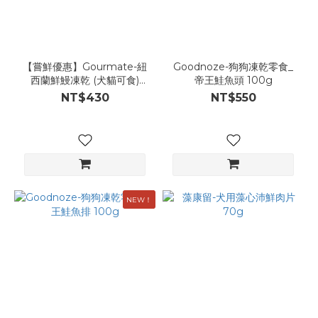
【嘗鮮優惠】Gourmate-紐
Goodnoze-狗狗凍乾零食_
西蘭鮮鰻凍乾 (犬貓可食)
帝王鮭魚頭 100g
45g
NT$430
NT$550
NEW！