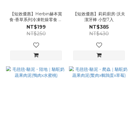
【短效優惠】Herbin赫本賞
【短效優惠】莉莉廚房-沃夫
食-香草系列冷凍乾燥零食 迷
潔牙棒 小型7入
迭香海鮮堡
NT$199
NT$385
NT$250
NT$430