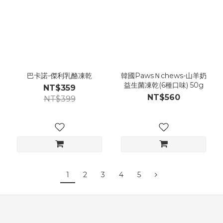
巴卡諾-傑利乳酪凍乾
韓國PawsＮchews-山羊奶
益生菌凍乾(6種口味) 50g
NT$359
NT$560
NT$399
1
2
3
4
5