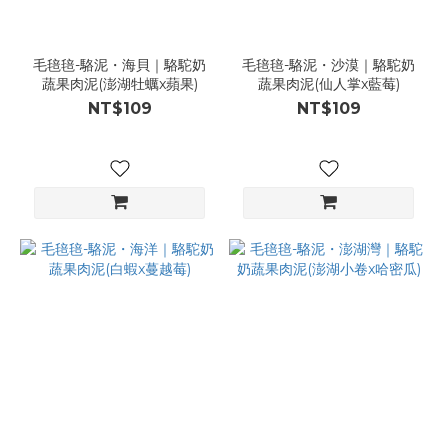
毛毰毰-駱泥・海貝｜駱駝奶
毛毰毰-駱泥・沙漠｜駱駝奶
蔬果肉泥(澎湖牡蠣x蘋果)
蔬果肉泥(仙人掌x藍莓)
NT$109
NT$109