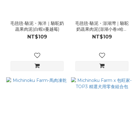
毛毰毰-駱泥・海洋｜駱駝奶
毛毰毰-駱泥・澎湖灣｜駱駝
蔬果肉泥(白蝦x蔓越莓)
奶蔬果肉泥(澎湖小卷x哈密
瓜)
NT$109
NT$109