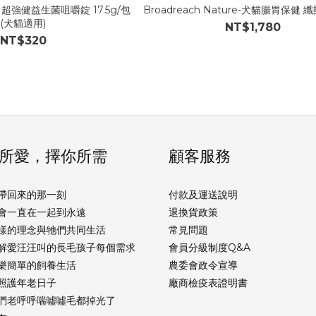
 ES 超強健益生菌咀嚼錠 17.5g/包
Broadreach Nature-犬貓腸胃保健 纖
(犬貓適用)
NT$1,780
NT$320
所愛，擇你所需
顧客服務
帶回來的那一刻
付款及運送說明
會一直在一起到永遠
退換貨政策
樣的理念與牠們共同生活
常見問題
解愛汪汪叫的長毛孩子每個需求
會員分級制度Q&A
樂簡單的飼養生活
農委會政令宣導
照護年老日子
廠商檢疫表證明書
們老呼呼喘噓噓毛都掉光了