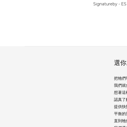
Signatureby -
選你
把牠們
我們就
想著這
認真了
提供快
平衡的
直到牠