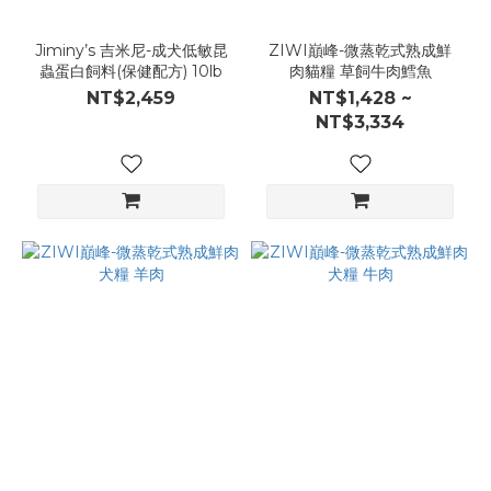
Jiminy’s 吉米尼-成犬低敏昆
ZIWI巔峰-微蒸乾式熟成鮮
蟲蛋白飼料(保健配方) 10lb
肉貓糧 草飼牛肉鱈魚
NT$2,459
NT$1,428 ~
NT$3,334