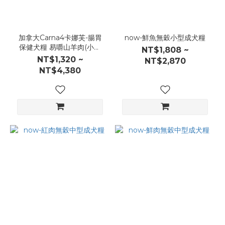
加拿大Carna4卡娜芙-腸胃
now-鮮魚無穀小型成犬糧
保健犬糧 易嚼山羊肉(小顆
NT$1,808 ~
粒)
NT$1,320 ~
NT$2,870
NT$4,380