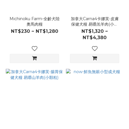
Michinoku Farm-全齡犬陸
加拿大Carna4卡娜芙-皮膚
奧馬肉糧
保健犬糧 易嚼羔羊肉(小顆
粒)
NT$230 ~ NT$1,280
NT$1,320 ~
NT$4,380