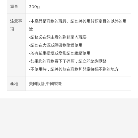
重量
300g
注意事
-本產品是寵物的玩具。請勿將其用於預定目的以外的用
項
途
-請務必在飼主看的到範圍內玩耍
-請勿在火源或障礙物附近使用
-若有嚴重損壞或變形請勿繼續使用
-如果您的寵物吞下了碎屑，請立即諮詢獸醫
-不使用時，請將其放在寵物和兒童接觸不到的地方
產地
美國設計;中國製造