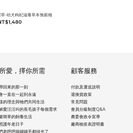
E靈萃-幼犬枸杞滋養草本無穀糧
NT$1,480
所愛，擇你所需
顧客服務
帶回來的那一刻
付款及運送說明
會一直在一起到永遠
退換貨政策
樣的理念與牠們共同生活
常見問題
解愛汪汪叫的長毛孩子每個需求
會員分級制度Q&A
樂簡單的飼養生活
農委會政令宣導
照護年老日子
廠商檢疫表證明書
們老呼呼喘噓噓毛都掉光了