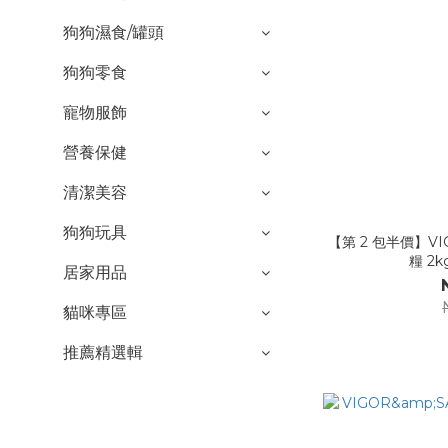
狗狗濕食/罐頭
狗狗零食
寵物服飾
營養保健
清潔美容
狗狗玩具
【第 2 包半價】V
糧 2
居家用品
貓咪專區
推薦精選輯