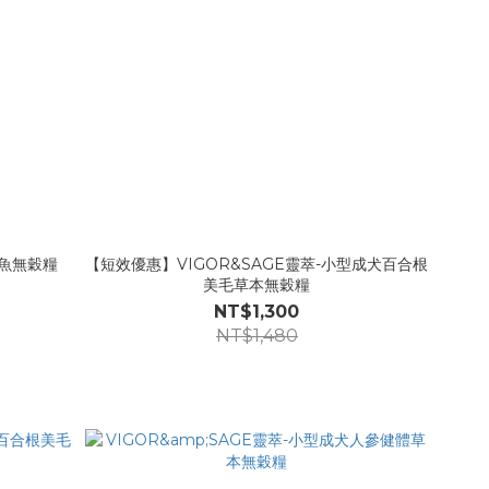
白魚無穀糧
【短效優惠】VIGOR&SAGE靈萃-小型成犬百合根
美毛草本無穀糧
NT$1,300
NT$1,480