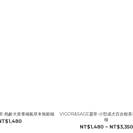
E靈萃-熟齡犬黃耆補氣草本無穀糧
VIGOR&SAGE靈萃-小型成犬百合根
糧
NT$1,480
NT$1,480 ~ NT$3,350