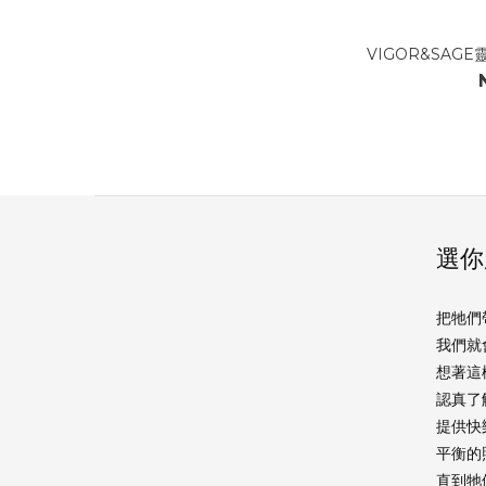
VIGOR&SAG
選你
把牠們
我們就
想著這
認真了
提供快
平衡的
直到牠