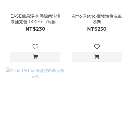
EASE簡易淨-無香除菌洗潔
Amo Petric-寵物海鹽洗碗
液補充包1000mL (寵物家
慕斯
庭適用)
NT$230
NT$250