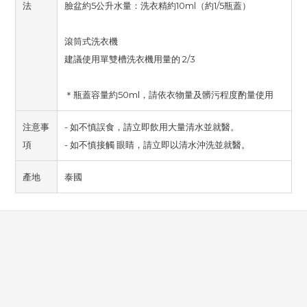
法
臉盆約5公升水量：洗衣精約10ml（約1/5瓶蓋）
滾筒式洗衣機
建議使用單雙槽洗衣機用量的 2/3
＊瓶蓋容量約50ml，請依衣物量及髒污程度酌量使用
注意事
- 如不慎誤食，請立即飲用大量清水並就醫。
項
- 如不慎接觸 眼睛，請立即以清水沖洗並就醫。
產地
泰國