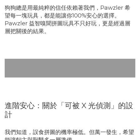
狗狗總是用最純粹的信任依賴著我們，Pawzler 希
望每一塊玩具，都是能讓你100%安心的選擇。
Pawzler 益智嗅聞拼圖玩具不只好玩，更是經過層
層把關後的結果。
食品級安全材質
無尖角圓角設計
可放入洗碗機清洗
進階安心：關於「可被 X 光偵測」的設
計
我們知道，誤食拼圖的機率極低。但萬一發生，希望
能讓飼主與獸醫多一層準備。