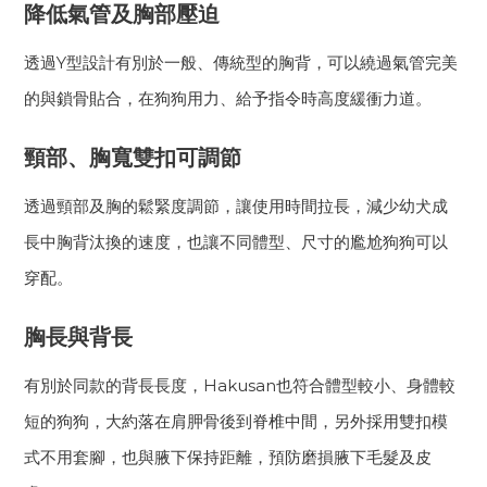
降低氣管及胸部壓迫
透過Y型設計有別於一般、傳統型的胸背，可以繞過氣管完美
的與鎖骨貼合，在狗狗用力、給予指令時高度緩衝力道。
頸部、胸寬雙扣可調節
透過頸部及胸的鬆緊度調節，讓使用時間拉長，減少幼犬成
長中胸背汰換的速度，也讓不同體型、尺寸的尷尬狗狗可以
穿配。
胸長與背長
有別於同款的背長長度，Hakusan也符合體型較小、身體較
短的狗狗，大約落在肩胛骨後到脊椎中間，另外採用雙扣模
式不用套腳，也與腋下保持距離，預防磨損腋下毛髮及皮