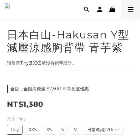
日本白山-Hakusan Y型
減壓涼感胸背帶 青芋紫
請留意Tiny及XXS號沒有把手設計。
全店，全館消費滿 $2,500 即享免運優惠
NT$1,380
尺寸
: Tiny
Tiny
XXS
XS
S
M
日常牽繩120cm