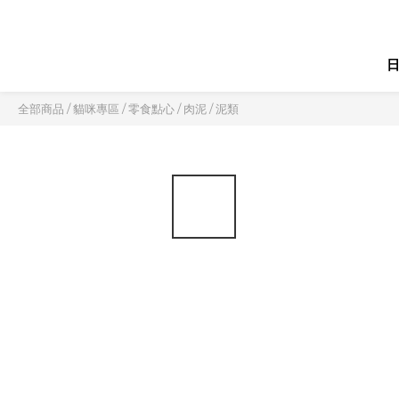
全部商品
/
貓咪專區
/
零食點心
/
肉泥 / 泥類