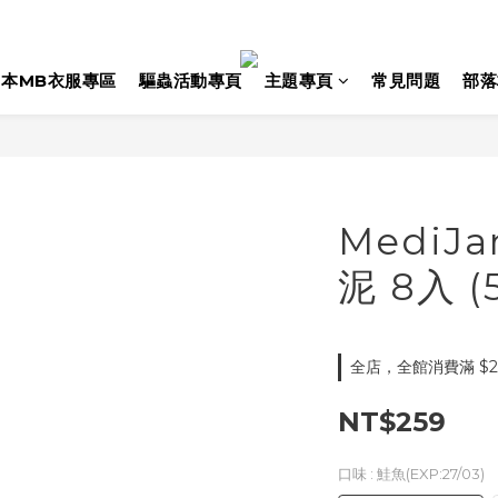
日本MB衣服專區
驅蟲活動專頁
主題專頁
常見問題
部落
MediJ
泥 8入 
全店，全館消費滿 $2
NT$259
口味
: 鮭魚(EXP:27/03)