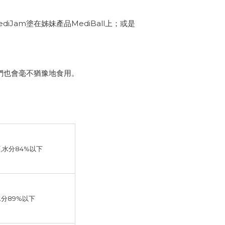
am塗在姊妹產品MediBall上；或是
們也會毫不猶豫地食用。
下,水分84%以下
水分89%以下