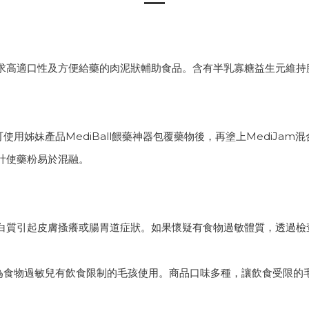
求高適口性及方便給藥的肉泥狀輔助食品。含有半乳寡糖益生元維持
可使用姊妹產品MediBall餵藥神器包覆藥物後，再塗上MediJa
計使藥粉易於混融。
白質引起皮膚搔癢或腸胃道症狀。如果懷疑有食物過敏體質，透過檢
因為食物過敏兒有飲食限制的毛孩使用。商品口味多種，讓飲食受限的