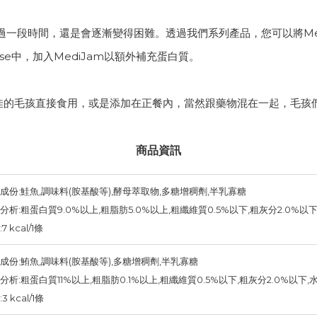
段時間，還是會逐漸變得困難。透過我們系列產品，您可以將MediJ
se中，加入MediJam以額外補充蛋白質。
不佳的毛孩直接食用，或是添加在正餐內，當然跟藥物混在一起，毛孩
商品資訊
成份:鮭魚,調味料(胺基酸等),酵母萃取物,多糖增稠劑,半乳寡糖
分析:粗蛋白質9.0%以上,粗脂肪5.0%以上,粗纖維質0.5%以下,粗灰分2.0%以
7 kcal/1條
成份:鮪魚,調味料(胺基酸等),多糖增稠劑,半乳寡糖
分析:粗蛋白質11%以上,粗脂肪0.1%以上,粗纖維質0.5%以下,粗灰分2.0%以下,
3 kcal/1條