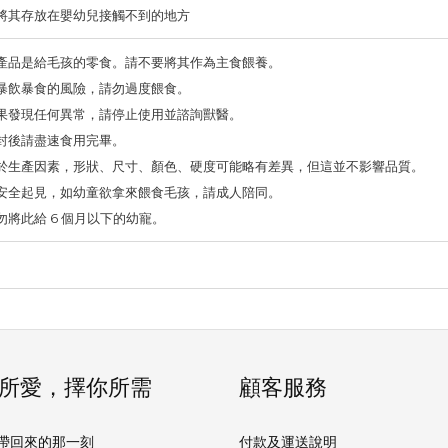
請將其存放在嬰幼兒接觸不到的地方
本產品是給毛孩的零食。請不要將其作為主食餵養。
有暴飲暴食的風險，請勿過度餵食。
如果發現任何異常，請停止使用並諮詢獸醫。
開封後請盡速食用完畢。
由於生產因素，形狀、尺寸、顏色、硬度可能略有差異，但這並不影響品質。
為安全起見，如幼童欲拿來餵食毛孩，請成人陪同。
請勿將此給 6 個月以下的幼寵。
所愛，擇你所需
顧客服務
帶回來的那一刻
付款及運送說明