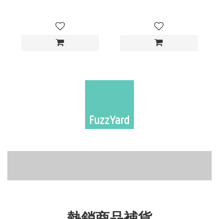
飛雅床推薦給喜歡軟爛的小狗狗
四腳睡衣
可微波食器碗
熱銷商品補貨