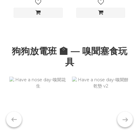
狗狗放電班 🏫 — 嗅聞塞食玩
具