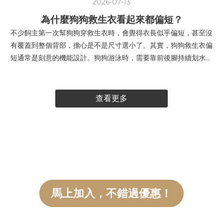
2026-07-13
為什麼狗狗救生衣看起來都偏短？
不少飼主第一次幫狗狗穿救生衣時，會覺得衣長似乎偏短，甚至沒
有覆蓋到整個背部，擔心是不是尺寸選小了。其實，狗狗救生衣偏
短通常是刻意的機能設計。狗狗游泳時，需要靠前後腳持續划水，
身體也會自然伸展、彎曲。若救生衣延伸得太長，可能會碰到腰
部、髖部或後腿，影響狗狗划水、縮腿、坐下及上下岸，活動時也
可能將救生衣往前推，造成頸部卡卡。狗狗救生衣的浮力通常集中
查看更多
在胸腹周圍，部分款式也會加強頸部或下巴的支撐，幫助狗狗維持
較穩定的游泳姿勢，讓口鼻更容易保持在水面上。挑選救生衣時，
不建議只看衣長是否蓋滿背部，更重要的是確認：胸圍是否合適，
穿著後不容易滑動頸部及前腳腋下是否會受到壓迫四肢能否自然伸
展、行走 像是臘腸、柯基等身體較長的狗狗，穿上救生衣後看起來
可能更像「只有半截」，但只要胸圍合適、穿著穩定，沒有妨礙四
肢活動，通常不代表尺寸太小。救生衣的重點不在於包得越多，而
馬上加入，不錯過優惠！
是在需要的位置提供足夠浮力，同時保留狗狗自然活動的空間。 提
醒：救生衣屬於水上浮力輔助用品，無法完全取代飼主看顧。狗狗
在水邊或水中活動時，仍需全程陪同並留意水流及周遭環境。