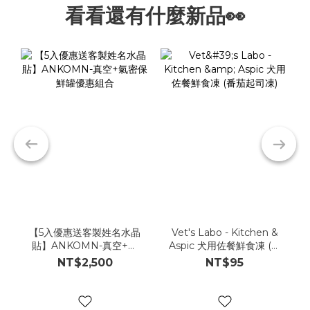
看看還有什麼新品👀
【5入優惠送客製姓名水晶
Vet's Labo - Kitchen &
貼】ANKOMN-真空+氣
Aspic 犬用佐餐鮮食凍 (番
密保鮮罐優惠組合
茄起司凍)
NT$2,500
NT$95