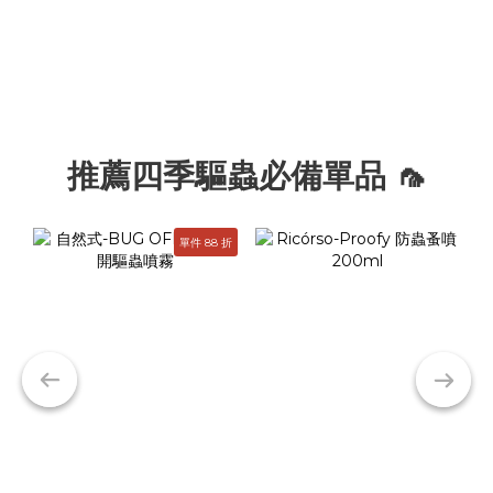
推薦四季驅蟲必備單品 🦟
單件 88 折