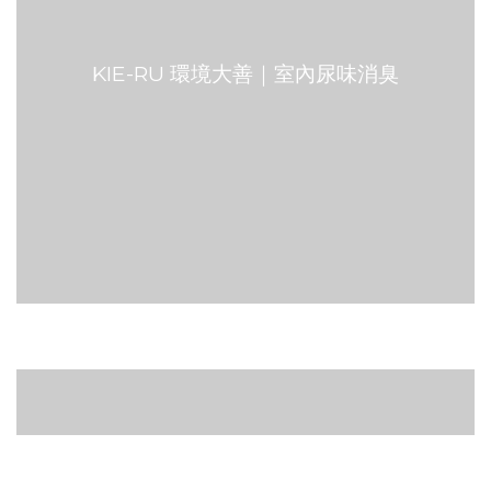
KIE-RU 環境大善｜室內尿味消臭
ANKOMN保鮮罐專家
簡易淨讓居家清潔好容易
寵物防舔頭套