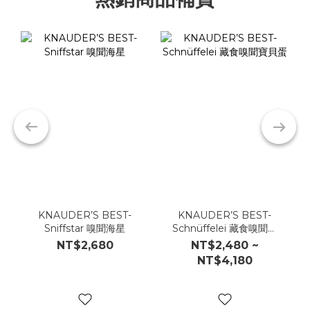
KNAUDER’S BEST-
KNAUDER’S BEST-
Sniffstar 嗅聞海星
Schnüffelei 藏食嗅聞寶
貝蛋
NT$2,680
NT$2,480 ~
NT$4,180