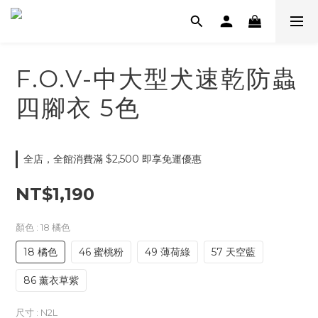
F.O.V-中大型犬速乾防蟲
四腳衣 5色
全店，全館消費滿 $2,500 即享免運優惠
NT$1,190
顏色
: 18 橘色
18 橘色
46 蜜桃粉
49 薄荷綠
57 天空藍
86 薰衣草紫
尺寸
: N2L