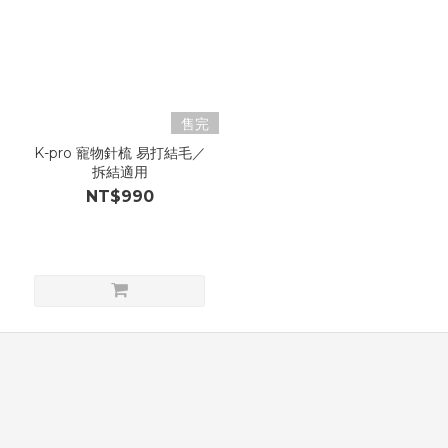
售完
K-pro 寵物針梳 易打結毛／
拆結適用
NT$990