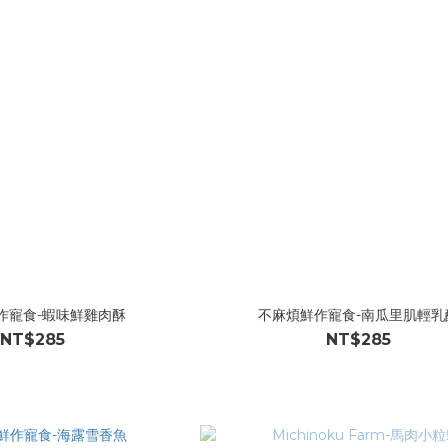
作寵食-蝦味鮮雞肉酥
不麻煩鮮作寵食-南瓜里肌輕乳
NT$285
NT$285