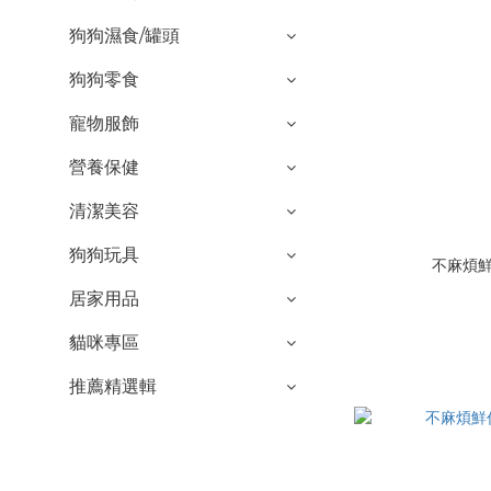
狗狗濕食/罐頭
狗狗零食
寵物服飾
營養保健
清潔美容
狗狗玩具
不麻煩鮮
居家用品
貓咪專區
推薦精選輯