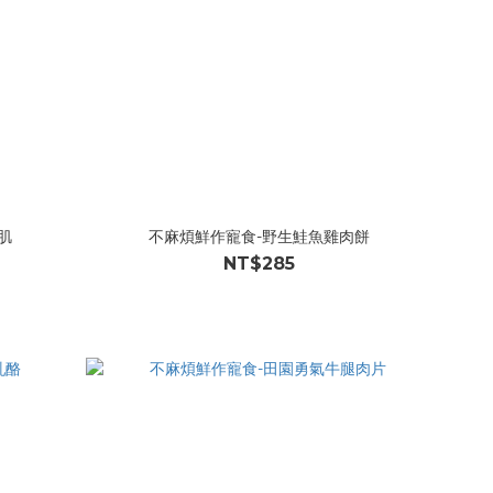
肌
不麻煩鮮作寵食-野生鮭魚雞肉餅
NT$285