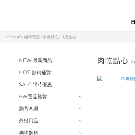
View All
/
貓咪專區
/
零食點心
/
肉乾點心
肉乾點心
NEW 最新商品
2
HOT 熱銷補貨
SALE 限時優惠
BW選品雜貨
胸背牽繩
外出用品
狗狗飼料