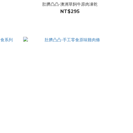
肚臍凸凸-澳洲草飼牛原肉凍乾
NT$295