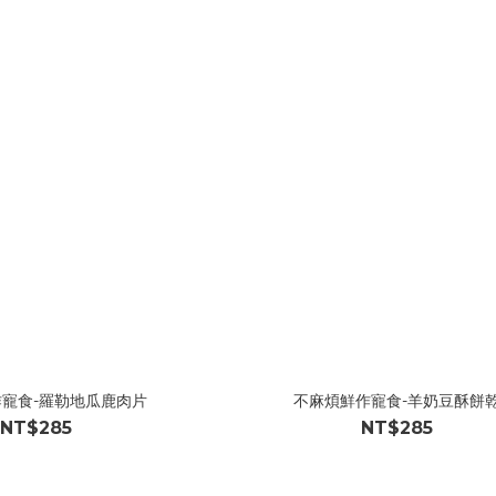
寵食-羅勒地瓜鹿肉片
不麻煩鮮作寵食-羊奶豆酥餅
NT$285
NT$285