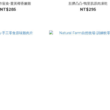
作寵食-薑黃椰香嫩雞
肚臍凸凸-鴨里肌原肉凍乾
NT$285
NT$295