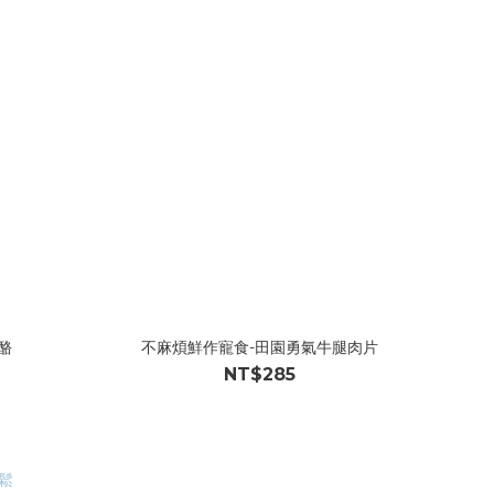
酪
不麻煩鮮作寵食-田園勇氣牛腿肉片
NT$285