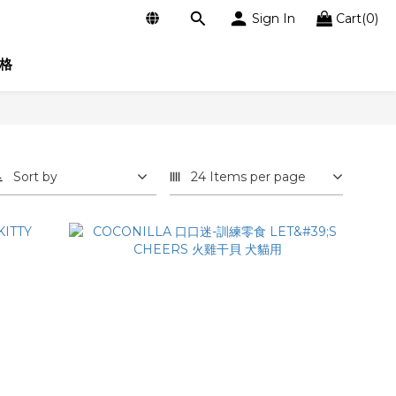
Sign In
Cart(0)
格
Sort by
24 Items per page