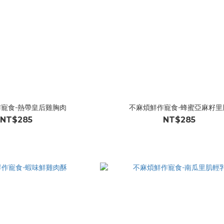
寵食-熱帶皇后雞胸肉
不麻煩鮮作寵食-蜂蜜亞麻籽里
NT$285
NT$285