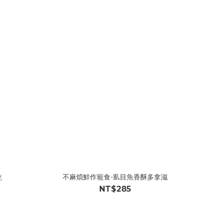
乾
不麻煩鮮作寵食-虱目魚香酥多拿滋
NT$285