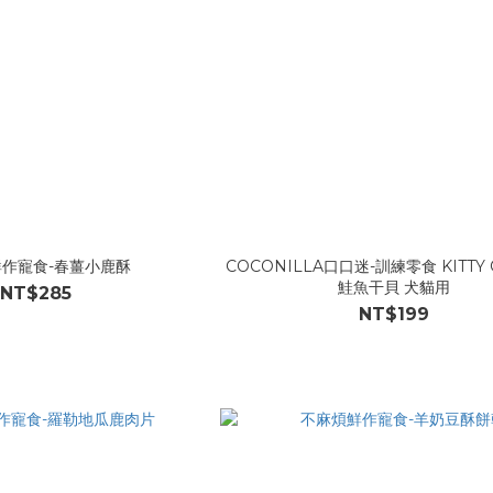
作寵食-春薑小鹿酥
COCONILLA口口迷-訓練零食 KITTY
鮭魚干貝 犬貓用
NT$285
NT$199