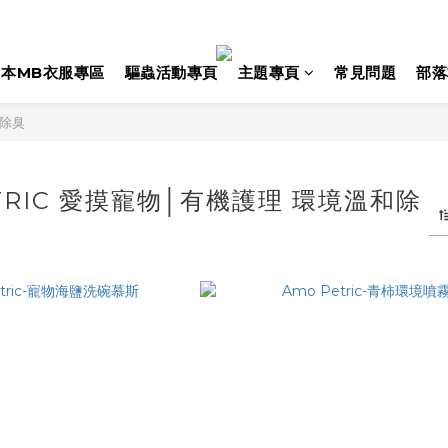
日本MB衣服專區
驅蟲活動專頁
主題專頁
常見問題
部落
和除臭
ETRIC 愛摸寵物│有機護理 環境溫和除