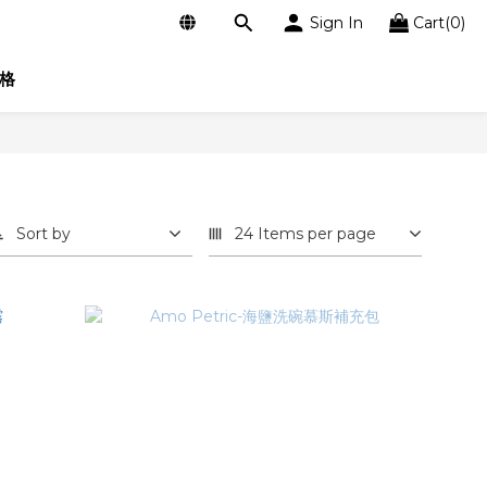
Sign In
Cart(0)
格
Sort by
24 Items per page