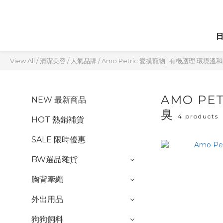
View All
/
清潔美容
/
人氣品牌
/
Amo Petric 愛摸寵物│有機護理 環境溫
AMO P
NEW 最新商品
臭
4 products
HOT 熱銷補貨
SALE 限時優惠
BW選品雜貨
胸背牽繩
外出用品
狗狗飼料