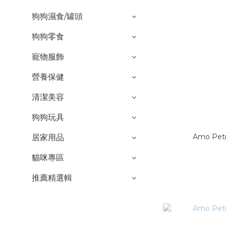
狗狗濕食/罐頭
狗狗零食
寵物服飾
營養保健
清潔美容
狗狗玩具
Amo Pe
居家用品
貓咪專區
推薦精選輯