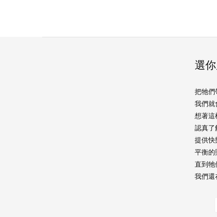
選你
把牠們
我們就
想著這
認真了
提供快
平衡的
直到牠
我們還