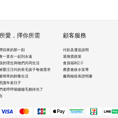
所愛，擇你所需
顧客服務
帶回來的那一刻
付款及運送說明
會一直在一起到永遠
退換貨政策
樣的理念與牠們共同生活
會員福利2.0
解愛汪汪叫的長毛孩子每個需求
農委會政令宣導
樂簡單的飼養生活
廠商檢疫表證明書
照護年老日子
們老呼呼喘噓噓毛都掉光了
在