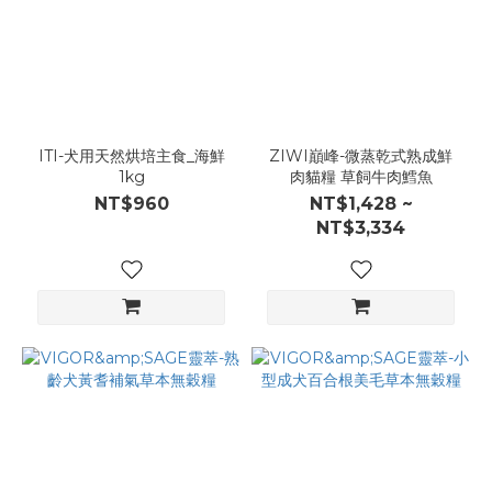
ITI-犬用天然烘培主食_海鮮
ZIWI巔峰-微蒸乾式熟成鮮
1kg
肉貓糧 草飼牛肉鱈魚
NT$960
NT$1,428 ~
NT$3,334