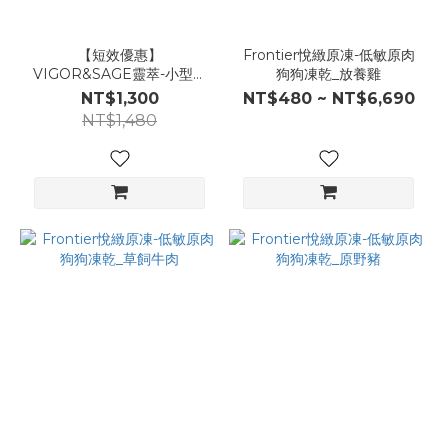
【短效優惠】
Frontier悅緻原凍-低敏原肉
VIGOR&SAGE靈萃-小型成
狗狗凍乾_放養雞
犬百合根美毛草本無穀糧
NT$1,300
NT$480 ~ NT$6,690
NT$1,480