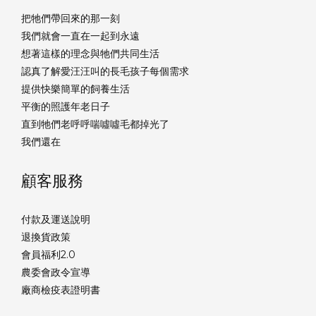
把牠們帶回來的那一刻
我們就會一直在一起到永遠
想著這樣的理念與牠們共同生活
認真了解愛汪汪叫的長毛孩子每個需求
提供快樂簡單的飼養生活
平衡的照護年老日子
直到牠們老呼呼喘噓噓毛都掉光了
我們還在
顧客服務
付款及運送說明
退換貨政策
會員福利2.0
農委會政令宣導
廠商檢疫表證明書