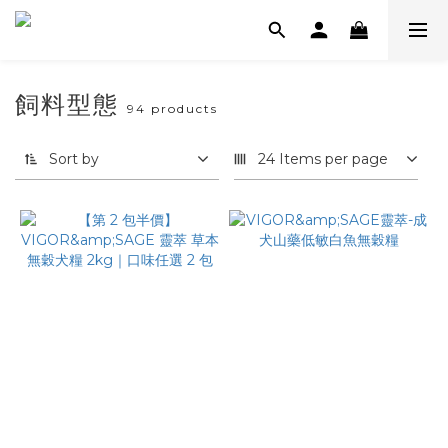
飼料型態
94 products
Sort by
24 Items per page