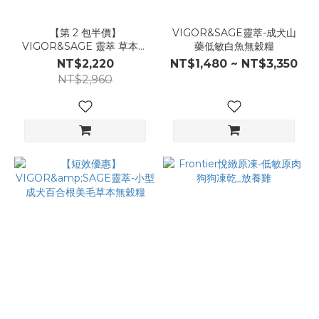
【第 2 包半價】
VIGOR&SAGE靈萃-成犬山
VIGOR&SAGE 靈萃 草本無
藥低敏白魚無穀糧
穀犬糧 2kg｜口味任選 2 包
NT$2,220
NT$1,480 ~ NT$3,350
NT$2,960