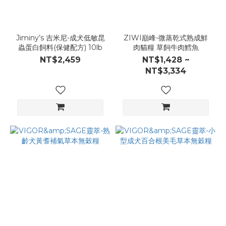
Jiminy’s 吉米尼-成犬低敏昆
ZIWI巔峰-微蒸乾式熟成鮮
蟲蛋白飼料(保健配方) 10lb
肉貓糧 草飼牛肉鱈魚
NT$2,459
NT$1,428 ~
NT$3,334