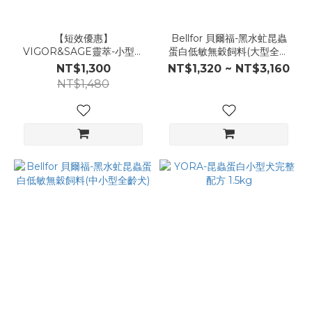
【短效優惠】
Bellfor 貝爾福-黑水虻昆蟲
VIGOR&SAGE靈萃-小型成
蛋白低敏無穀飼料(大型全齡
犬百合根美毛草本無穀糧
犬)
NT$1,300
NT$1,320 ~ NT$3,160
NT$1,480