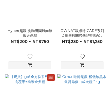
Hyperr超躍-狗狗田園雞肉無
OWNAT歐娜特-CARE系列
穀天然糧
犬用無麩關節機能照護配方
糧(新鮮放牧雞肉&磷蝦)
NT$200 ~ NT$750
NT$230 ~ NT$1,250
現貨