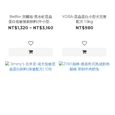
Bellfor 貝爾福-黑水虻昆蟲
YORA-昆蟲蛋白小型犬完整
蛋白低敏無穀飼料(中小型全
配方 1.5kg
齡犬)
NT$1,320 ~ NT$3,160
NT$980