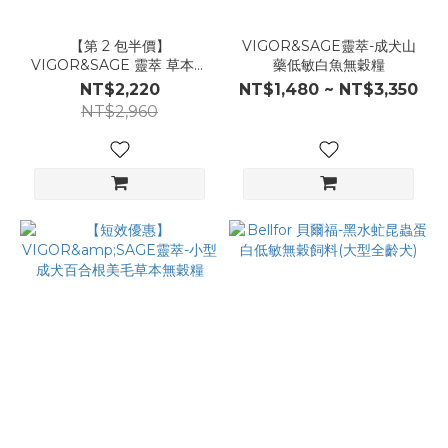
【第 2 包半價】
VIGOR&SAGE靈萃-成犬山
VIGOR&SAGE 靈萃 草本無
藥低敏白魚無穀糧
穀犬糧 2kg｜口味任選 2 包
NT$2,220
NT$1,480 ~ NT$3,350
NT$2,960