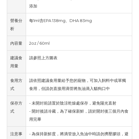
添加
營養分
每1ml含EPA 138mg、DHA 83mg
析
內容量
2oz / 60ml
建議食
請參照上方圖表
用量
食用方
請依照建議食用量給予您的寵物，可加入飼料中或單獨
式
食用，但請勿直接用滴管將魚油滴入貓狗口中
保存方
- 未開封前請置於陰涼乾燥處保存，避免陽光直射
式
- 開封後請冷藏，為了確保新鮮，請於開封後三個月內食
用完畢
注意事
- 為保持新鮮度，將滴管放入魚油中時請勿擠壓膠頭，避