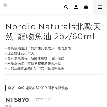
Nordic Naturals北歐天
然-寵物魚油 2oz/60ml
- 專為寵物設計，無添加其他成分，無防腐劑
- 適合貓咪及小型犬
- 專利無氧製程，新鮮無腥味，嗜口性佳
- 附瓶蓋滴管，方便依體重調整食用量
- 天然三酸甘油酯(TG)型式，吸收率最高
全店，全館消費滿 $2,500 即享免運優惠
NT$870
NT$1,020
數量