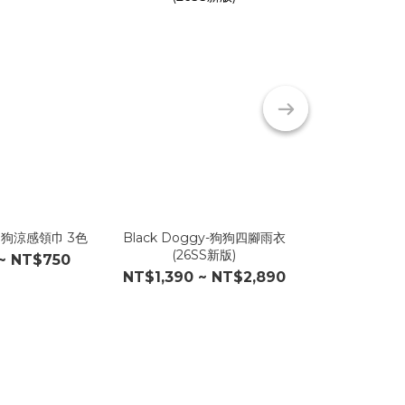
-狗狗涼感領巾 3色
Black Doggy-狗狗四腳雨衣
F.O.V-小型犬
(26SS新版)
~ NT$750
NT
NT$1,390 ~ NT$2,890