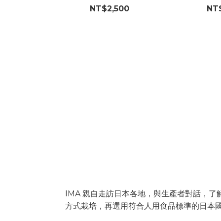
組合
NT$2,500
NT
把該做的事，一步一步
日本 IMA
IMA 親自走訪日本各地，與生產者對話，
方式栽培，再選用符合人用食品標準的日本