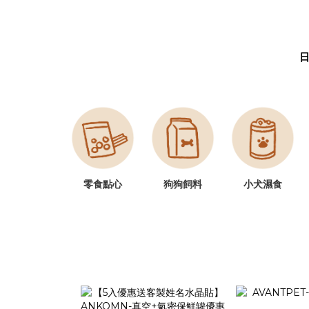
零食點心
狗狗飼料
小犬濕食