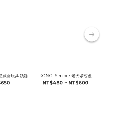
立體藏食玩具 犰狳
KONG- Senior / 老犬紫葫蘆
KONG- Pup
$650
NT$480 ~ NT$600
NT