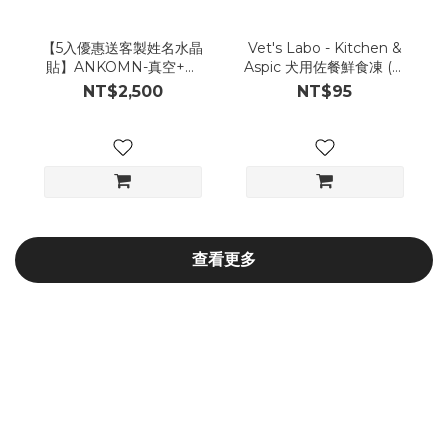
【5入優惠送客製姓名水晶
Vet's Labo - Kitchen &
貼】ANKOMN-真空+氣
Aspic 犬用佐餐鮮食凍 (番
密保鮮罐優惠組合
茄起司凍)
NT$2,500
NT$95
查看更多