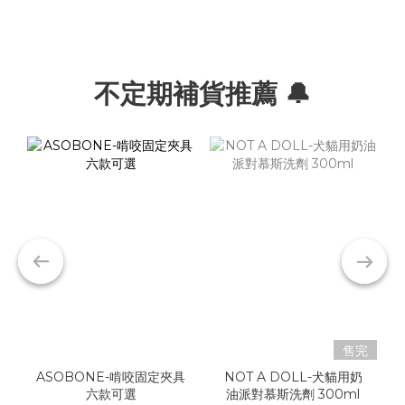
不定期補貨推薦 🔔
售完
ASOBONE-啃咬固定夾具
NOT A DOLL-犬貓用奶
六款可選
油派對慕斯洗劑 300ml