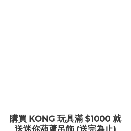
購買 KONG 玩具滿 $1000 就
送迷你葫蘆吊飾 (送完為止)