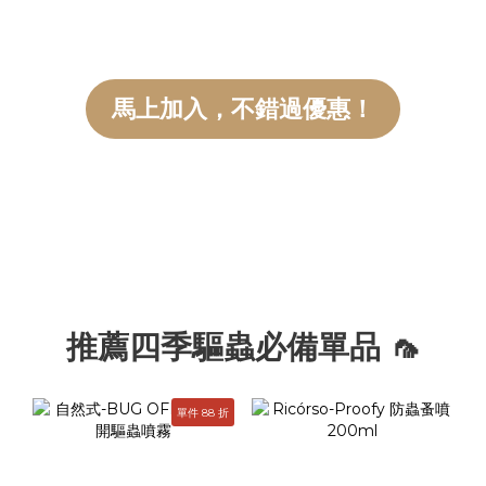
穿著後不容易滑動頸部及前腳腋下是否會受到壓迫四肢能否自然伸
展、行走 像是臘腸、柯基等身體較長的狗狗，穿上救生衣後看起來
可能更像「只有半截」，但只要胸圍合適、穿著穩定，沒有妨礙四
肢活動，通常不代表尺寸太小。救生衣的重點不在於包得越多，而
馬上加入，不錯過優惠！
是在需要的位置提供足夠浮力，同時保留狗狗自然活動的空間。 提
醒：救生衣屬於水上浮力輔助用品，無法完全取代飼主看顧。狗狗
在水邊或水中活動時，仍需全程陪同並留意水流及周遭環境。
推薦四季驅蟲必備單品 🦟
單件 88 折