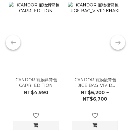
iCANDOR-寵物斜背包
iCANDOR-寵物後背包
CAPRI EDITION
JIGE BAG_VIVID
KHAKI
NT$4,990
NT$6,200 ~
NT$6,700