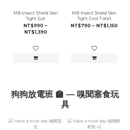
MB-Insect Shield Skin
MB-Insect Shield Skin
Tight Suit
Tight Cool T-shirt
NT$990 ~
NT$790 ~ NT$1,150
NT$1,390
狗狗放電班 🏫 — 嗅聞塞食玩
具