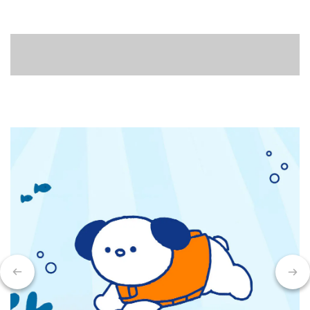
ANKOMN保鮮罐專家
簡易淨讓居家清潔好容易
寵物防舔頭套