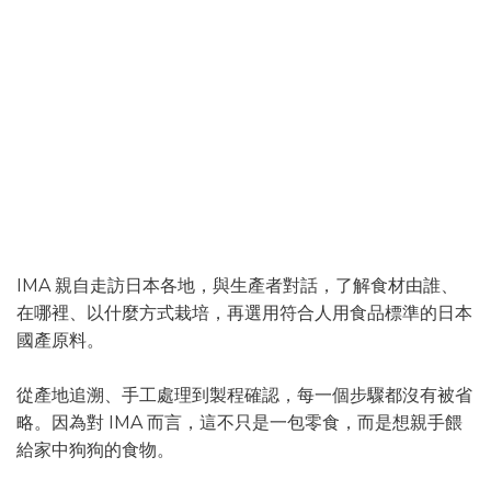
把該做的事，一步一步做好
日本 IMA
IMA 親自走訪日本各地，與生產者對話，了解食材由誰、
在哪裡、以什麼方式栽培，再選用符合人用食品標準的日本
國產原料。
從產地追溯、手工處理到製程確認，每一個步驟都沒有被省
略。因為對 IMA 而言，這不只是一包零食，而是想親手餵
給家中狗狗的食物。