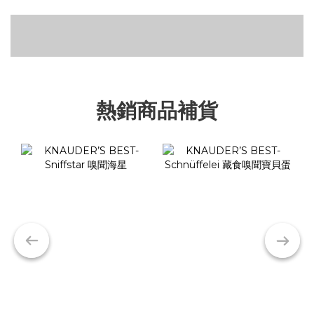
飛雅床推薦給喜歡軟爛的小狗狗
四腳睡衣
可微波食器碗
熱銷商品補貨