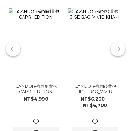
iCANDOR-寵物斜背包
iCANDOR-寵物後背包
CAPRI EDITION
JIGE BAG_VIVID
KHAKI
NT$4,990
NT$6,200 ~
NT$6,700