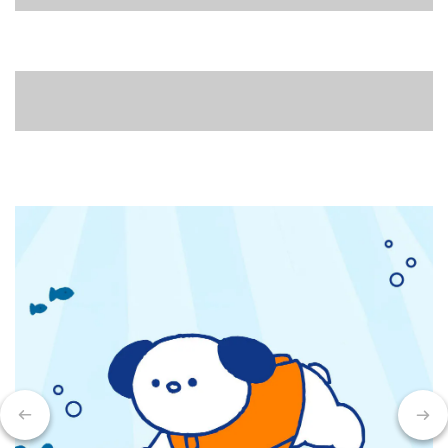
ANKOMN保鮮罐專家
簡易淨讓居家清潔好容易
寵物防舔頭套