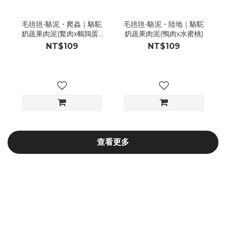
毛毰毰-駱泥・爬蟲｜駱駝
毛毰毰-駱泥・陸地｜駱駝
奶蔬果肉泥(鱉肉x鵪鶉蛋x
奶蔬果肉泥(鴨肉x水蜜桃)
草莓)
NT$109
NT$109
查看更多