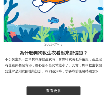
2026-07-13
為什麼狗狗救生衣看起來都偏短？
不少飼主第一次幫狗狗穿救生衣時，會覺得衣長似乎偏短，甚至沒
有覆蓋到整個背部，擔心是不是尺寸選小了。其實，狗狗救生衣偏
短通常是刻意的機能設計。狗狗游泳時，需要靠前後腳持續划水，
身體也會自然伸展、彎曲。若救生衣延伸得太長，可能會碰到腰
部、髖部或後腿，影響狗狗划水、縮腿、坐下及上下岸，活動時也
可能將救生衣往前推，造成頸部卡卡。狗狗救生衣的浮力通常集中
查看更多
在胸腹周圍，部分款式也會加強頸部或下巴的支撐，幫助狗狗維持
較穩定的游泳姿勢，讓口鼻更容易保持在水面上。挑選救生衣時，
不建議只看衣長是否蓋滿背部，更重要的是確認：胸圍是否合適，