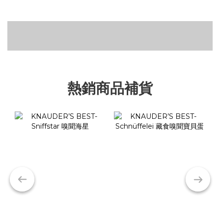
飛雅床推薦給喜歡軟爛的小狗狗
四腳睡衣
可微波食器碗
熱銷商品補貨