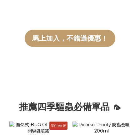
穿著後不容易滑動頸部及前腳腋下是否會受到壓迫四肢能否自然伸
展、行走 像是臘腸、柯基等身體較長的狗狗，穿上救生衣後看起來
可能更像「只有半截」，但只要胸圍合適、穿著穩定，沒有妨礙四
肢活動，通常不代表尺寸太小。救生衣的重點不在於包得越多，而
馬上加入，不錯過優惠！
是在需要的位置提供足夠浮力，同時保留狗狗自然活動的空間。 提
醒：救生衣屬於水上浮力輔助用品，無法完全取代飼主看顧。狗狗
在水邊或水中活動時，仍需全程陪同並留意水流及周遭環境。
推薦四季驅蟲必備單品 🦟
單件 88 折