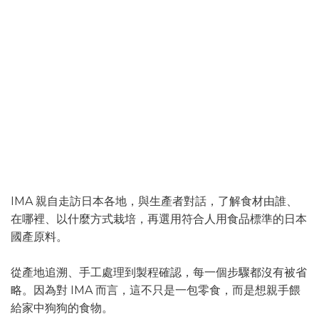
把該做的事，一步一步做好
日本 IMA
IMA 親自走訪日本各地，與生產者對話，了解食材由誰、
在哪裡、以什麼方式栽培，再選用符合人用食品標準的日本
國產原料。
從產地追溯、手工處理到製程確認，每一個步驟都沒有被省
略。因為對 IMA 而言，這不只是一包零食，而是想親手餵
給家中狗狗的食物。