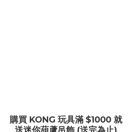
購買 KONG 玩具滿 $1000 就
送迷你葫蘆吊飾 (送完為止)