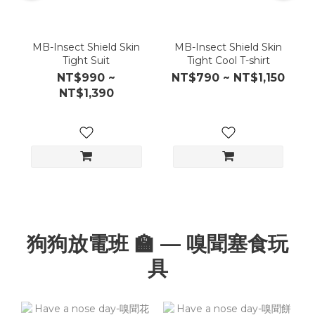
MB-Insect Shield Skin
MB-Insect Shield Skin
Tight Suit
Tight Cool T-shirt
NT$990 ~
NT$790 ~ NT$1,150
NT$1,390
狗狗放電班 🏫 — 嗅聞塞食玩
具