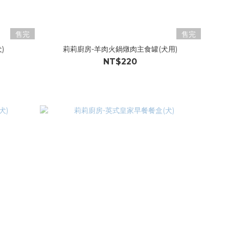
售完
售完
)
莉莉廚房-羊肉火鍋燉肉主食罐(犬用)
NT$220