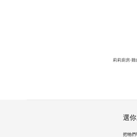
莉莉廚房-雞
選你
把牠們