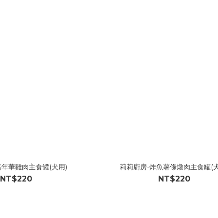
嘉年華雞肉主食罐(犬用)
莉莉廚房-炸魚薯條燉肉主食罐(犬
NT$220
NT$220