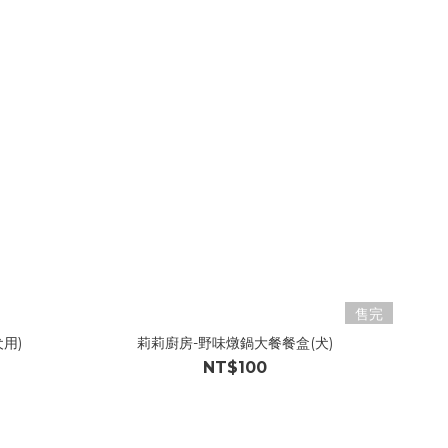
售完
用)
莉莉廚房-野味燉鍋大餐餐盒(犬)
NT$100