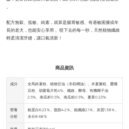
。
配方無穀、低敏、純素，就算是腸胃敏感、有過敏困擾或年
長的老犬，也能安心享用 。咬下去的每一秒，天然植物纖維
輕柔清潔牙縫，讓口氣清新！
商品資訊
成分
全馬鈴薯粉、植物甘油（非棕櫚油）、木薯澱粉、鷹嘴
豆粉、胡蘿蔔片乾4%、纖維、酵母、有機椰子油
2.5%、南瓜籽0.5%、南瓜粉0.5%、薑黃0.23%
營養
粗蛋白6.23％、脂肪4.2％、粗纖維2.1％、灰質1.38％、
分析
水分8.68％