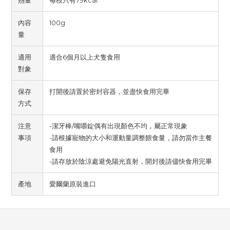
熱量
每枝只有79kcal
內容
100g
量
適用
適合6個月以上犬隻食用
對象
保存
打開後請置於密封容器，並盡快食用完畢
方式
注意
-潔牙棒/嘴嚼錠偶有出現顏色不均，屬正常現象
事項
-請根據寵物的大小和運動量調整餵食量，請勿當作主餐
食用
-請存放於陰涼處避免陽光直射，開封後請儘快食用完畢
產地
愛爾蘭原裝進口