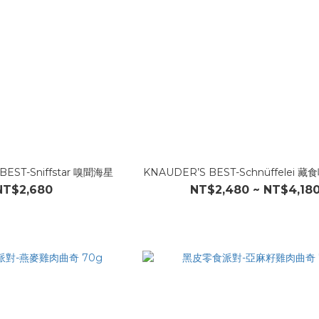
BEST-Sniffstar 嗅聞海星
KNAUDER’S BEST-Schnüffelei
NT$2,680
NT$2,480 ~ NT$4,18