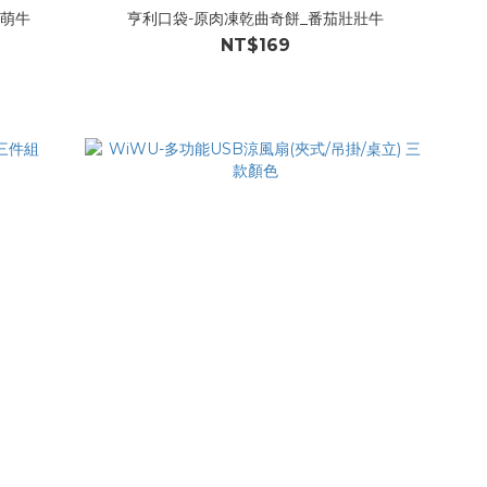
蕉萌牛
亨利口袋-原肉凍乾曲奇餅_番茄壯壯牛
NT$169