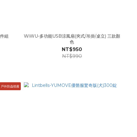
三件組
WiWU-多功能USB涼風扇(夾式/吊掛/桌立) 三款顏
色
NT$950
NT$990
戶外防蟲噴霧