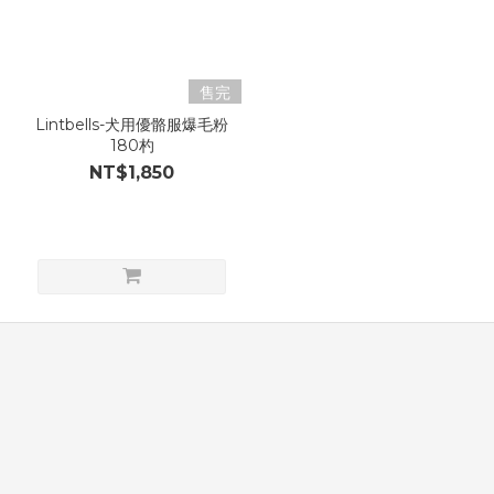
售完
Lintbells-犬用優骼服爆毛粉
180杓
NT$1,850