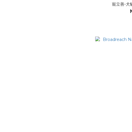
寵立善-犬