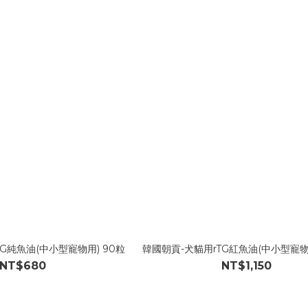
G純魚油(中小型寵物用) 90粒
韓國朝貢-犬貓用rTG紅魚油(中小型寵物用
NT$680
NT$1,150