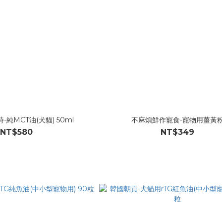
維詩-純MCT油(犬貓) 50ml
不麻煩鮮作寵食-寵物用薑黃
NT$580
NT$349