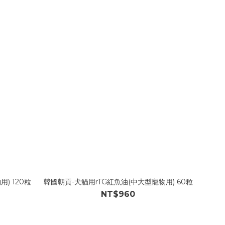
) 120粒
韓國朝貢-犬貓用rTG紅魚油(中大型寵物用) 60粒
NT$960