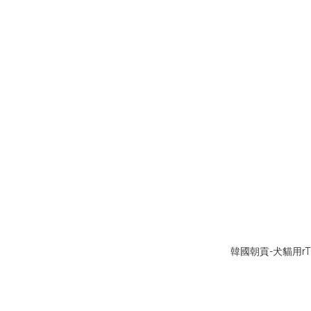
韓國朝貢-犬貓用rT