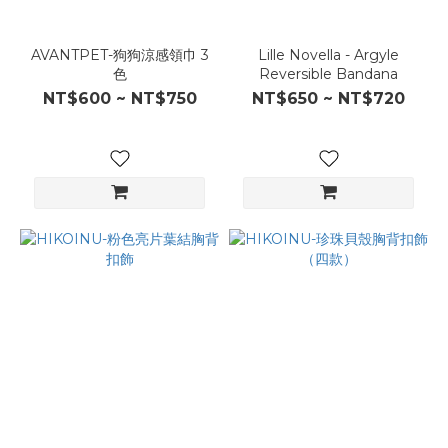
AVANTPET-狗狗涼感領巾 3
Lille Novella - Argyle
色
Reversible Bandana
NT$600 ~ NT$750
NT$650 ~ NT$720