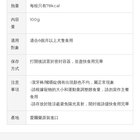
熱量
每枝只有78kcal
內容
100g
量
適用
適合6個月以上犬隻食用
對象
保存
打開後請置於密封容器，並盡快食用完畢
方式
注意
-潔牙棒/嘴嚼錠偶有出現顏色不均，屬正常現象
事項
-請根據寵物的大小和運動量調整餵食量，請勿當作主餐
食用
-請存放於陰涼處避免陽光直射，開封後請儘快食用完畢
產地
愛爾蘭原裝進口