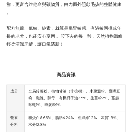
齒，更富含維他命與礦物質，由內而外照顧毛孩的整體健康
。
配方無穀、低敏、純素，就算是腸胃敏感、有過敏困擾或年
長的老犬，也能安心享用 。咬下去的每一秒，天然植物纖維
輕柔清潔牙縫，讓口氣清新！
商品資訊
成分
全馬鈴薯粉、植物甘油（非棕櫚）、木薯澱粉、鷹嘴豆
粉、纖維、酵母、有機椰子油2.5%、生薑粉2%、蔓越
莓乾1%、燕麥粉1%
營養
粗蛋白6.66%、脂肪4.24%、粗纖維1.2%、灰質1.8%、
分析
水分12.8%