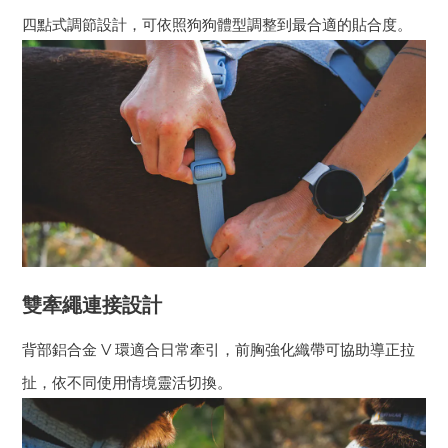
四點式調節設計，可依照狗狗體型調整到最合適的貼合度。
雙牽繩連接設計
背部鋁合金 V 環適合日常牽引，前胸強化織帶可協助導正拉
扯，依不同使用情境靈活切換。