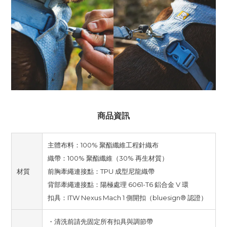
商品資訊
主體布料：100% 聚酯纖維工程針織布
織帶：100% 聚酯纖維（30% 再生材質）
材質
前胸牽繩連接點：TPU 成型尼龍織帶
背部牽繩連接點：陽極處理 6061-T6 鋁合金 V 環
扣具：ITW Nexus Mach 1 側開扣（bluesign® 認證）
・清洗前請先固定所有扣具與調節帶