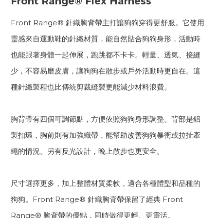
Front Range® Flex Harness
Front Range® 針織胸背帶主打讓狗狗穿得更舒服。它使用
靈感來自運動鞋的針織材質，能自然貼合狗狗身形，活動時
也能跟著身體一起伸展，跑跳都不卡卡。輕量、透氣、接縫
少，不容易磨皮膚，讓狗狗在散步或戶外活動時更自在。這
種針織製程也比傳統剪裁縫製更能減少材料浪費。
胸背帶有四個可調節點，方便依照狗狗身形調整。背部是鋁
製扣環，胸前則有加強織帶，能幫助改善狗狗暴衝或拉扯牽
繩的情況。另有反光設計，晚上散步也更安全。
尺寸選擇更多，加上整體材質柔軟，適合各種體型和品種的
狗狗。Front Range® 針織胸背帶保留了經典 Front
Range® 胸背帶的優點，同時做得更輕、更靈活。