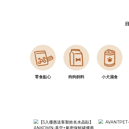
零食點心
狗狗飼料
小犬濕食