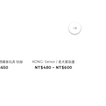
立體藏食玩具 犰狳
KONG- Senior / 老犬紫葫蘆
KONG- Pup
$650
NT$480 ~ NT$600
NT