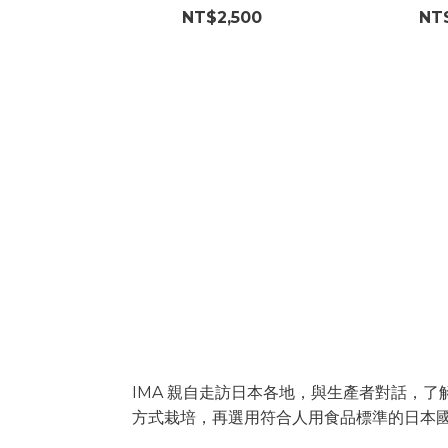
組合
NT$2,500
NT
把該做的事，一步一步
日本 IMA
IMA 親自走訪日本各地，與生產者對話，
方式栽培，再選用符合人用食品標準的日本