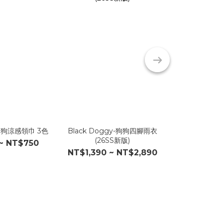
-狗狗涼感領巾 3色
Black Doggy-狗狗四腳雨衣
F.O.V-小型犬
(26SS新版)
~ NT$750
NT
NT$1,390 ~ NT$2,890