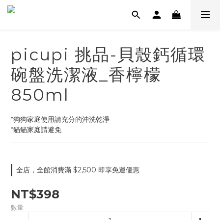
picupi 挑品-貝殼鈣循環
碗盤洗潔液_香檸檬
850ml
*狗狗家庭使用請充分的沖洗乾淨
*貓貓家庭請避免
全店，全館消費滿 $2,500 即享免運優惠
NT$398
數量