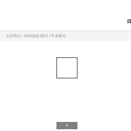
全部商品
/
狗狗濕食/罐頭
/
常溫餐包