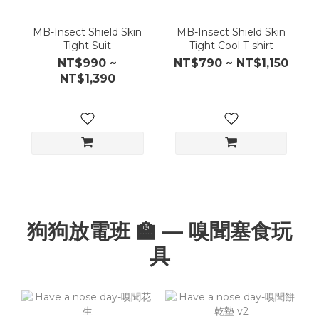
MB-Insect Shield Skin
MB-Insect Shield Skin
Tight Suit
Tight Cool T-shirt
NT$990 ~
NT$790 ~ NT$1,150
NT$1,390
狗狗放電班 🏫 — 嗅聞塞食玩
具