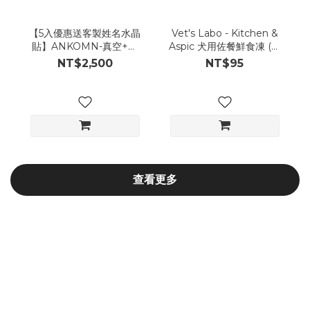
【5入優惠送客製姓名水晶
Vet's Labo - Kitchen &
貼】ANKOMN-真空+氣
Aspic 犬用佐餐鮮食凍 (番
密保鮮罐優惠組合
茄起司凍)
NT$2,500
NT$95
查看更多