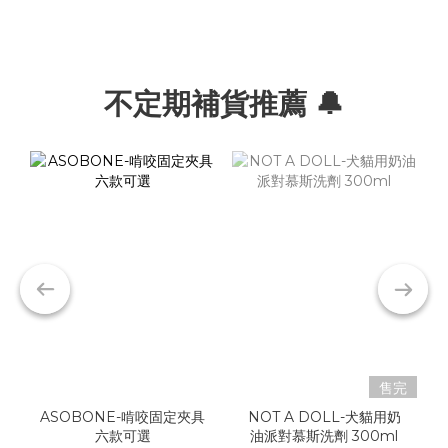
不定期補貨推薦 🔔
售完
ASOBONE-啃咬固定夾具
NOT A DOLL-犬貓用奶
六款可選
油派對慕斯洗劑 300ml