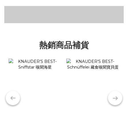
飛雅床推薦給喜歡軟爛的小狗狗
四腳睡衣
可微波食器碗
熱銷商品補貨