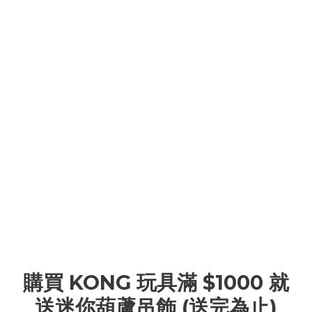
購買 KONG 玩具滿 $1000 就
送迷你葫蘆吊飾 (送完為止)