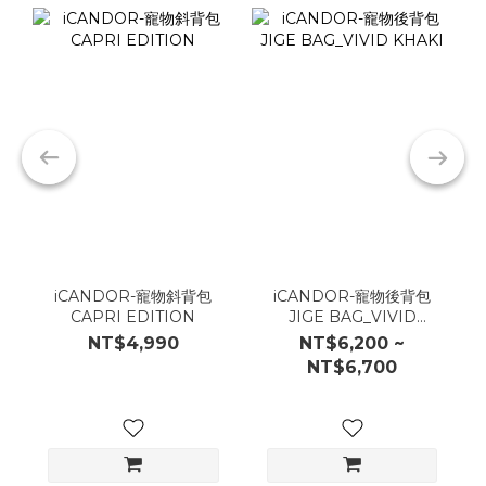
iCANDOR-寵物斜背包
iCANDOR-寵物後背包
CAPRI EDITION
JIGE BAG_VIVID
KHAKI
NT$4,990
NT$6,200 ~
NT$6,700