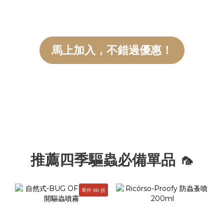
穿著後不容易滑動頸部及前腳腋下是否會受到壓迫四肢能否自然伸
展、行走 像是臘腸、柯基等身體較長的狗狗，穿上救生衣後看起來
可能更像「只有半截」，但只要胸圍合適、穿著穩定，沒有妨礙四
肢活動，通常不代表尺寸太小。救生衣的重點不在於包得越多，而
馬上加入，不錯過優惠！
是在需要的位置提供足夠浮力，同時保留狗狗自然活動的空間。 提
醒：救生衣屬於水上浮力輔助用品，無法完全取代飼主看顧。狗狗
在水邊或水中活動時，仍需全程陪同並留意水流及周遭環境。
推薦四季驅蟲必備單品 🦟
單件 88 折