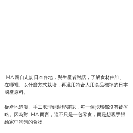
把該做的事，一步一步做好
日本 IMA
IMA 親自走訪日本各地，與生產者對話，了解食材由誰、
在哪裡、以什麼方式栽培，再選用符合人用食品標準的日本
國產原料。
從產地追溯、手工處理到製程確認，每一個步驟都沒有被省
略。因為對 IMA 而言，這不只是一包零食，而是想親手餵
給家中狗狗的食物。