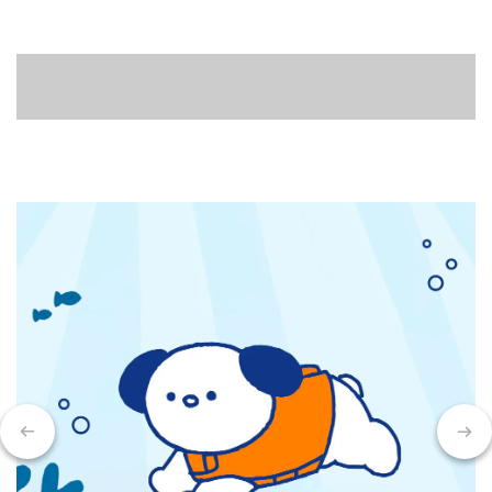
ANKOMN保鮮罐專家
簡易淨讓居家清潔好容易
寵物防舔頭套