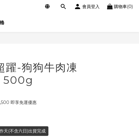
會員登入
購物車(0)
格
立即購買
r超躍-狗狗牛肉凍
500g
,500 即享免運優惠
作天(不含六日)出貨完成