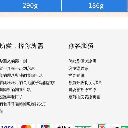
所愛，擇你所需
顧客服務
帶回來的那一刻
付款及運送說明
會一直在一起到永遠
退換貨政策
樣的理念與牠們共同生活
常見問題
解愛汪汪叫的長毛孩子每個需求
會員分級制度Q&A
樂簡單的飼養生活
農委會政令宣導
照護年老日子
廠商檢疫表證明書
們老呼呼喘噓噓毛都掉光了
在