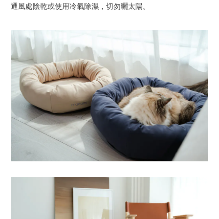
通風處陰乾或使用冷氣除濕，切勿曬太陽。