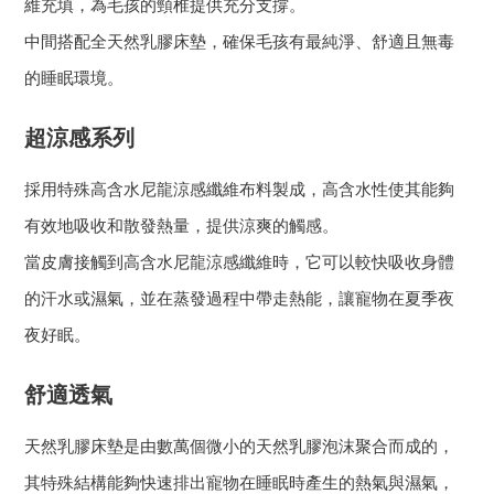
維充填，為毛孩的頸椎提供充分支撐。
中間搭配全天然乳膠床墊，確保毛孩有最純淨、舒適且無毒
的睡眠環境。
超涼感系列
採用特殊高含水尼龍涼感纖維布料製成，高含水性使其能夠
有效地吸收和散發熱量，提供涼爽的觸感。
當皮膚接觸到高含水尼龍涼感纖維時，它可以較快吸收身體
的汗水或濕氣，並在蒸發過程中帶走熱能，讓寵物在夏季夜
夜好眠。
舒適透氣
天然乳膠床墊是由數萬個微小的天然乳膠泡沫聚合而成的，
其特殊結構能夠快速排出寵物在睡眠時產生的熱氣與濕氣，