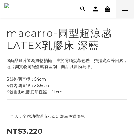
macarro-圓型超涼感
LATEX乳膠床 深藍
※商品圖片皆為實物拍攝，由於電腦螢幕色差、拍攝光線等因素，
照片與實物可能會略有差別，商品以實物為準。
S號外圍直徑：54cm
S號內圍直徑：36.5cm
S號圓形乳膠底墊直徑：41cm
全店，全館消費滿 $2,500 即享免運優惠
NT$3,220