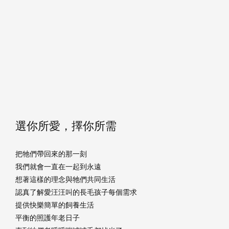
選你所愛，擇你所需
把牠們帶回來的那一刻
我們就會一直在一起到永遠
想著這樣的理念與牠們共同生活
認真了解愛汪汪叫的長毛孩子每個需求
提供快樂簡單的飼養生活
平衡的照護年老日子