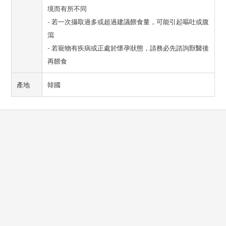
境而有所不同
- 若一次攝取過多或超過建議餵食量，可能引起嘔吐或腹
瀉
- 若寵物有疾病或正處於懷孕狀態，請務必先諮詢獸醫後
再餵食
產地
韓國