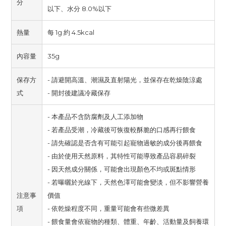
分
以下、水分 8.0%以下
熱量
每 1g 約 4.5kcal
內容量
35g
保存方
- 請避開高溫、潮濕及直射陽光，並保存在乾燥陰涼處
式
- 開封後建議冷藏保存
- 本產品不含防腐劑及人工添加物
- 若產品受潮，冷藏後可恢復較酥脆的口感再行餵食
- 請先確認是否含有可能引起寵物過敏的成分後再餵食
- 由於使用天然原料，其特性可能導致產品容易碎裂
- 因天然成分關係，可能會出現顏色不均或斑點情形
- 若曝曬於光線下，天然色澤可能會變淡，但不影響營養
注意事
價值
項
- 依乾燥程度不同，重量可能會有些微差異
- 餵食量會依寵物的種類、體重、年齡、活動量及飼養環