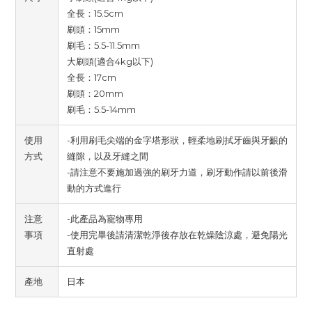
全長：15.5cm
刷頭：15mm
刷毛：5.5-11.5mm
大刷頭(適合4kg以下)
全長：17cm
刷頭：20mm
刷毛：5.5-14mm
使用
-利用刷毛尖端的金字塔形狀，輕柔地刷拭牙齒與牙齦的
方式
縫隙，以及牙縫之間
-請注意不要施加過強的刷牙力道，刷牙動作請以前後滑
動的方式進行
注意
-此產品為寵物專用
事項
-使用完畢後請清潔乾淨後存放在乾燥陰涼處，避免陽光
直射處
產地
日本