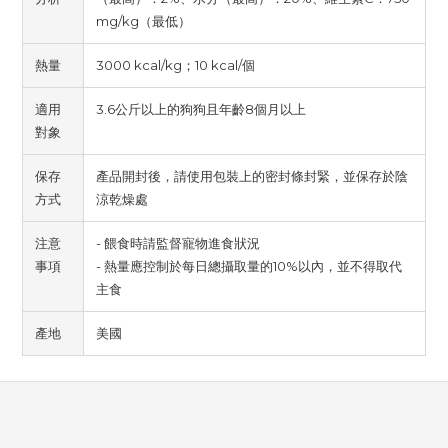
mg/kg（最低）
熱量
3000 kcal/kg；10 kcal/個
適用
3.6公斤以上的狗狗且年齡8個月以上
對象
保存
產品開封後，請使用包裝上的密封條封緊，並保存於陰
方式
涼乾燥處
注意
- 餵食時請監督寵物進食狀況
事項
- 熱量應控制於每日總攝取量的10%以內，並不得取代
主食
產地
美國