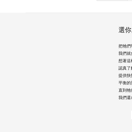
選你
把牠們
我們就
想著這
認真了
提供快
平衡的
直到牠
我們還