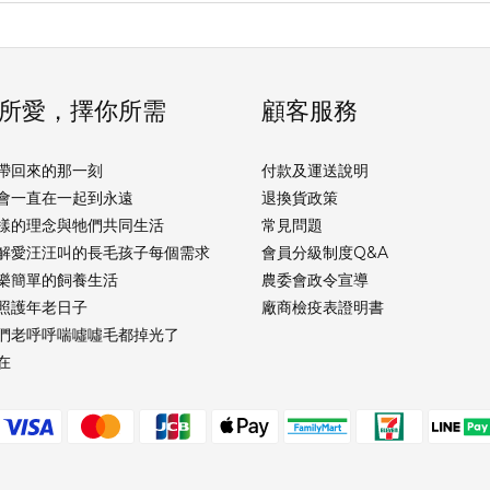
所愛，擇你所需
顧客服務
帶回來的那一刻
付款及運送說明
會一直在一起到永遠
退換貨政策
樣的理念與牠們共同生活
常見問題
解愛汪汪叫的長毛孩子每個需求
會員分級制度Q&A
樂簡單的飼養生活
農委會政令宣導
照護年老日子
廠商檢疫表證明書
們老呼呼喘噓噓毛都掉光了
在