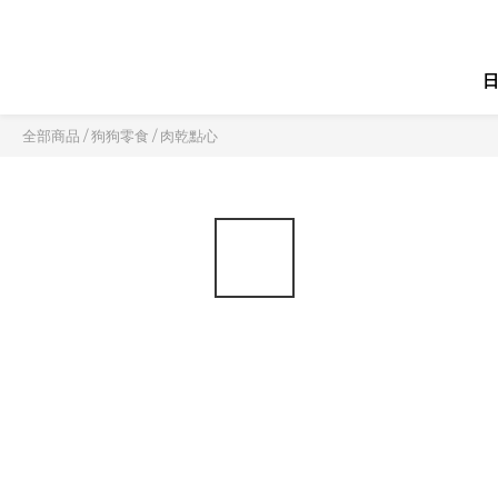
全部商品
/
狗狗零食
/
肉乾點心