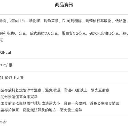
商品資訊
雞肉、植物甘油、動物膠、鹿角菜膠、D-葡萄糖醇、葡萄柚籽萃取物、低鈉鹽
飽和脂肪0.1公克、反式脂肪0.0公克、蛋白質0.2公克、碳水化合物13公克、糖0
克
72kcal
20g/1根
6月齡以上犬隻
-請存放於乾燥陰涼常溫處，避免潮濕、高溫40度以上、陽光直射處
-開封後請儘速食用完畢
-餵食前請依寵物體型裁切成適當大小，且在一旁陪同、避免發生噎食情形
-請存於孩童、寵物無法觸及的地方，避免發生危險
台灣