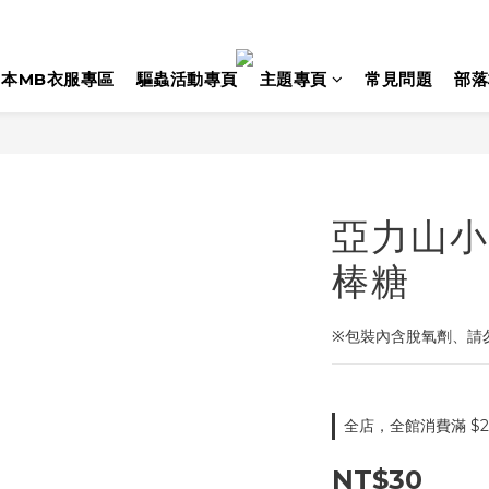
日本MB衣服專區
驅蟲活動專頁
主題專頁
常見問題
部落
亞力山小
棒糖
※包裝內含脫氧劑、請
全店，全館消費滿 $2
NT$30