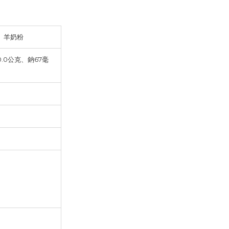
、羊奶粉
.0公克、鈉67毫