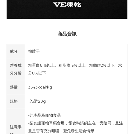
商品資訊
成分
鴨脖子
營養成
粗蛋白61%以上、粗脂肪13%以上、粗纖維2%以下、水
分分析
分8%以下
熱量
3343kcal/kg
規格
1入/約20g
-此產品為寵物食品
-請勿讓寵物單獨食用，餵食時請飼主在一旁陪同，且注
注意事
意是否有充分咀嚼，避免發生噎食情形