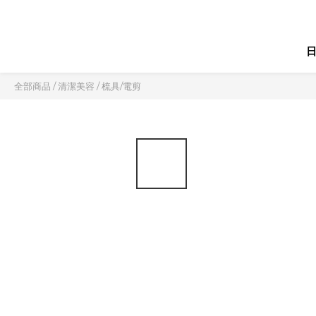
全部商品
/
清潔美容
/
梳具/電剪