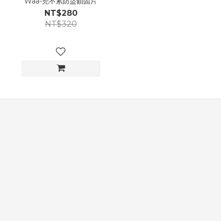
Waa-兜不累防盜鎖固片
NT$280
NT$320