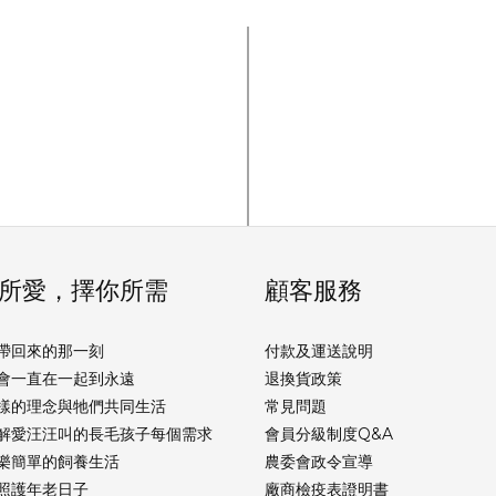
所愛，擇你所需
顧客服務
帶回來的那一刻
付款及運送說明
會一直在一起到永遠
退換貨政策
樣的理念與牠們共同生活
常見問題
解愛汪汪叫的長毛孩子每個需求
會員分級制度Q&A
樂簡單的飼養生活
農委會政令宣導
照護年老日子
廠商檢疫表證明書