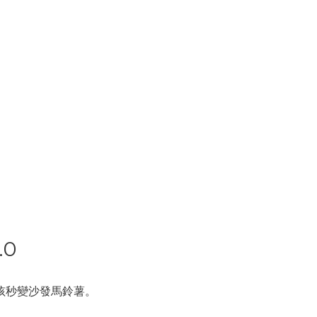
.0
孩秒變沙發馬鈴薯。