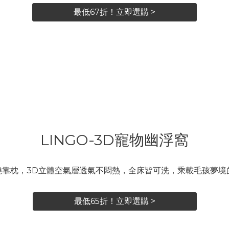
最低67折！立即選購 >
LINGO-3D寵物幽浮窩
環繞靠枕，3D立體空氣層透氣不悶熱，全床皆可洗，乘載毛孩夢境
最低65折！立即選購 >