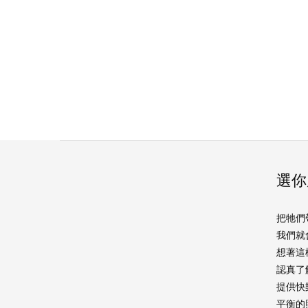
選你
把牠們
我們就
想著這
認真了
提供快
平衡的