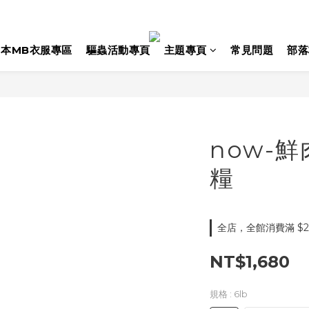
日本MB衣服專區
驅蟲活動專頁
主題專頁
常見問題
部落
now-
糧
全店，全館消費滿 $2
NT$1,680
規格
: 6lb