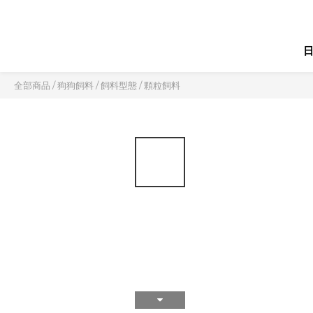
全部商品
/
狗狗飼料
/
飼料型態
/
顆粒飼料