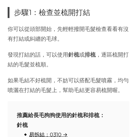
步驟1：檢查並梳開打結
你可以從頭部開始，先輕輕撥開毛髮檢查看看有沒
有打結或糾纏的毛球。
發現打結的話，可以使用
針梳
或
排梳
，逐區梳開打
結的毛髮並梳順。
如果毛結不好梳開，不妨可以搭配毛髮噴霧，均勻
噴灑在打結的毛髮上，幫助毛結更容易梳開喔。
推薦給長毛狗狗使用的針梳和排梳：
針梳
易拆結：0310 →