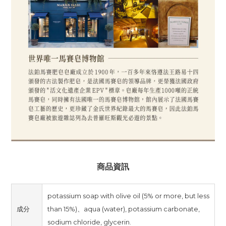
商品資訊
potassium soap with olive oil (5% or more, but less
成分
than 15%)、aqua (water), potassium carbonate,
sodium chloride, glycerin.