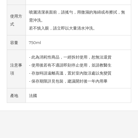
噴灑清潔表面前，請搖勻，用微濕的海綿或布擦拭，無
使用方
需沖洗。
式
若不慎入眼，請立即以大量清水沖洗。
容量
750ml
- 此為消耗性商品，一經拆封使用，恕無法退貨
注意事
- 使用後若有不適請即刻停止使用，並請教醫生
項
- 存放時請遠離高溫，置於室內陰涼處以免變質
- 保存期限詳見包裝，建議開封後一年內用畢
產地
法國