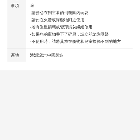
事項
途
-請務必在飼主看的到範圍內玩耍
-請勿在火源或障礙物附近使用
-若有嚴重損壞或變形請勿繼續使用
-如果您的寵物吞下了碎屑，請立即諮詢獸醫
-不使用時，請將其放在寵物和兒童接觸不到的地方
產地
澳洲設計;中國製造