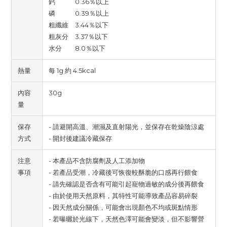
鈣 0.36％以上
磷 0.39％以上
粗纖維 3.44％以下
粗灰分 3.37％以下
水分 8.0％以下
熱量
每 1g 約 4.5kcal
內容
30g
量
保存
- 請避開高溫、潮濕及直射陽光，並保存在乾燥陰涼處
方式
- 開封後建議冷藏保存
注意
- 本產品不含防腐劑及人工添加物
事項
- 若產品受潮，冷藏後可恢復較酥脆的口感再行餵食
- 請先確認是否含有可能引起寵物過敏的成分後再餵食
- 由於使用天然原料，其特性可能導致產品容易碎裂
- 因天然成分關係，可能會出現顏色不均或斑點情形
- 若曝曬於光線下，天然色澤可能會變淡，但不影響營